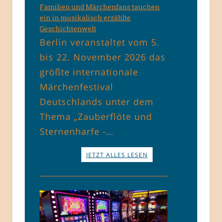
Familien und Märchenfans tauchen
ein in musikalisch erzählte
Geschichtenwelt
Berlin veranstaltet vom 5.
bis 22. November 2026 das
größte internationale
Märchenfestival
Deutschlands unter dem
Thema „Zauberflöte und
Sternenharfe -…
JETZT ALLES LESEN