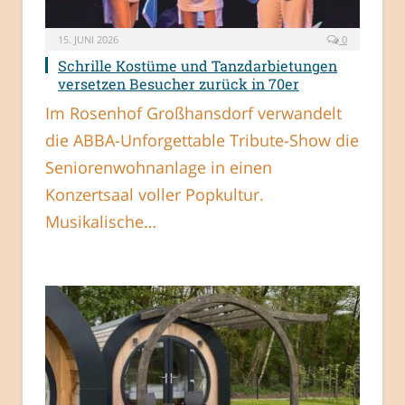
15. JUNI 2026
0
Schrille Kostüme und Tanzdarbietungen
versetzen Besucher zurück in 70er
Im Rosenhof Großhansdorf verwandelt
die ABBA-Unforgettable Tribute-Show die
Seniorenwohnanlage in einen
Konzertsaal voller Popkultur.
Musikalische…