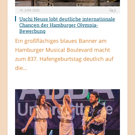
16. JUNI 2026
0
Uschi Neuss lobt deutliche internationale
Chancen der Hamburger Olympia-
Bewerbung
Ein großflächiges blaues Banner am
Hamburger Musical Boulevard macht
zum 837. Hafengeburtstag deutlich auf
die…