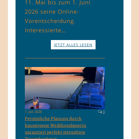
11. Mai bis zum 1. Juni
2026 seine Online-
Vorentscheidung.
Interessierte…
JETZT ALLES LESEN
1. Juli 2026
0
Persönliche Planung durch
hauseigene Weddingplanerin
garantiert perfekt stressfreie
Traumhochzeit