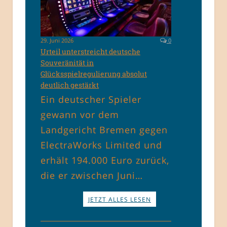
29. Juni 2026
0
Urteil unterstreicht deutsche
Souveränität in
Glücksspielregulierung absolut
deutlich gestärkt
Ein deutscher Spieler
gewann vor dem
Landgericht Bremen gegen
ElectraWorks Limited und
erhält 194.000 Euro zurück,
die er zwischen Juni…
JETZT ALLES LESEN