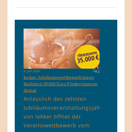
6. Juli 2026
0
lecker Jubiläumswettbewerb bietet
Berlinern 35.000 Euro Förderchancen
digital
Anlässlich des zehnten
Jubiläumsveranstaltungsjahrs
von lekker öffnet der
Vereinswettbewerb vom