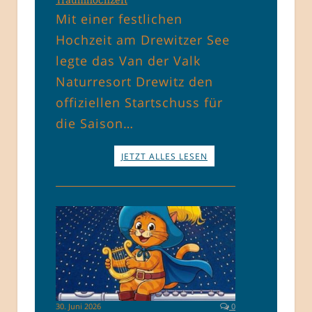
Mit einer festlichen
Hochzeit am Drewitzer See
legte das Van der Valk
Naturresort Drewitz den
offiziellen Startschuss für
die Saison…
JETZT ALLES LESEN
30. Juni 2026
0