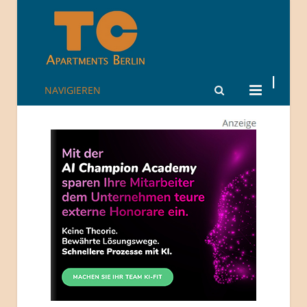
NAVIGIEREN
TheCity: Living
Apartments in
Berlin