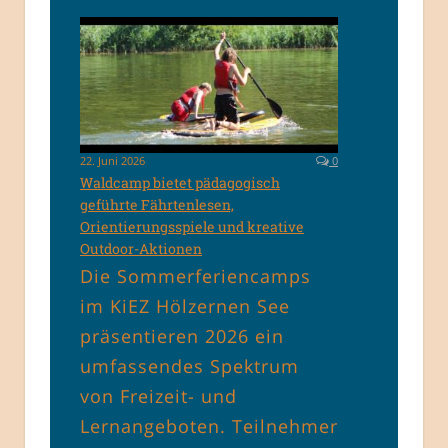
22. Juni 2026
0
Waldcamp bietet pädagogisch
geführte Fährtenlesen,
Orientierungsspiele und kreative
Outdoor-Aktionen
Die Sommerferiencamps
im KiEZ Hölzernen See
präsentieren 2026 ein
umfassendes Spektrum
von Freizeit- und
Lernangeboten. Teilnehmer