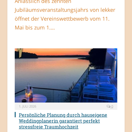
Anlässlich des zehnten
Jubiläumsveranstaltungsjahrs von lekker
öffnet der Vereinswettbewerb vom 11.
Mai bis zum 1.…
1. JULI 2026
0
Persönliche Planung durch hauseigene
Weddingplanerin garantiert perfekt
stressfreie Traumhochzeit