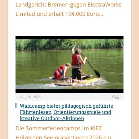
Landgericht Bremen gegen ElectraWorks
Limited und erhält 194.000 Euro…
22. JUNI 2026
0
Waldcamp bietet pädagogisch geführte
Fährtenlesen, Orientierungsspiele und
kreative Outdoor-Aktionen
Die Sommerferiencamps im KiEZ
Hölzernen See präsentieren 2026 ein