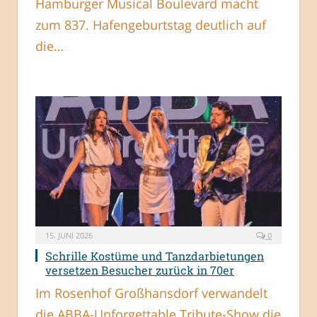
Hamburger Musical Boulevard macht
zum 837. Hafengeburtstag deutlich auf
die…
15. JUNI 2026
0
Schrille Kostüme und Tanzdarbietungen
versetzen Besucher zurück in 70er
Im Rosenhof Großhansdorf verwandelt
die ABBA-Unforgettable Tribute-Show die