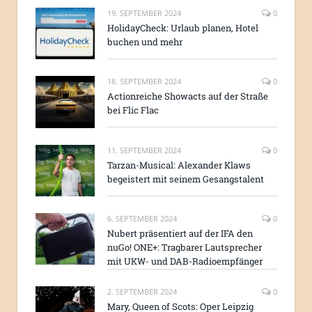
19. SEPTEMBER 2024
0
HolidayCheck: Urlaub planen, Hotel
buchen und mehr
18. SEPTEMBER 2024
0
Actionreiche Showacts auf der Straße
bei Flic Flac
11. SEPTEMBER 2024
0
Tarzan-Musical: Alexander Klaws
begeistert mit seinem Gesangstalent
6. SEPTEMBER 2024
0
Nubert präsentiert auf der IFA den
nuGo! ONE+: Tragbarer Lautsprecher
mit UKW- und DAB-Radioempfänger
2. SEPTEMBER 2024
0
Mary, Queen of Scots: Oper Leipzig