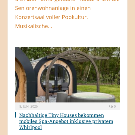
Seniorenwohnanlage in einen
Konzertsaal voller Popkultur.
Musikalische…
8. JUNI 2026
0
Nachhaltige Tiny Houses bekommen
mobiles Spa-Angebot inklusive privatem
Whirlpool