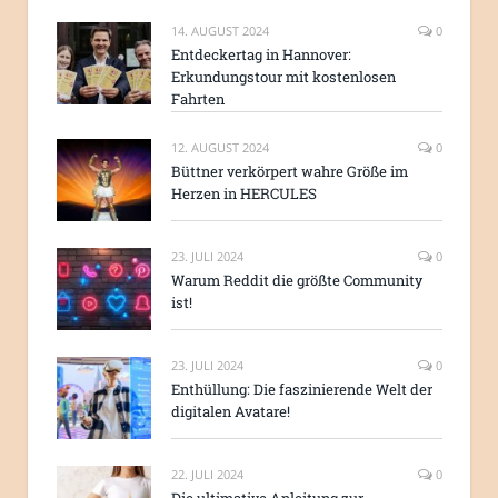
14. AUGUST 2024
0
Entdeckertag in Hannover:
Erkundungstour mit kostenlosen
Fahrten
12. AUGUST 2024
0
Büttner verkörpert wahre Größe im
Herzen in HERCULES
23. JULI 2024
0
Warum Reddit die größte Community
ist!
23. JULI 2024
0
Enthüllung: Die faszinierende Welt der
digitalen Avatare!
22. JULI 2024
0