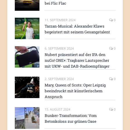
bei Flic Flac
11. SEPTEMBER 2024
0
Tarzan-Musical: Alexander Klaws
begeistert mit seinem Gesangstalent
6. SEPTEMBER 2024
0
Nubert präsentiert auf der IFA den
nuGo! ONE+: Tragbarer Lautsprecher
mit UKW- und DAB-Radioempfänger
2. SEPTEMBER 2024
0
Mary, Queen of Scots: Oper Leipzig
beeindruckt mit künstlerischem
Anspruch
15. AUGUST 2024
0
Bunker-Transformation: Vom
Betonkoloss zur grünen Oase