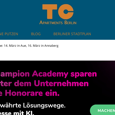
NE PUTZEN
BLOG
BERLINER STADTPLAN
artments in Berlin
e: 14. März in Aue, 16. März in Annaberg