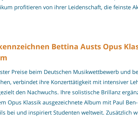
kum profitieren von ihrer Leidenschaft, die feinste A
t kennzeichnen Bettina Austs Opus Kla
um
n erster Preise beim Deutschen Musikwettbewerb und b
, verbindet ihre Konzerttätigkeit mit intensiver Leh
zielt den Nachwuchs. Ihre solistische Brillanz ergänz
 Opus Klassik ausgezeichnete Album mit Paul Ben-Ha
ls bei und inspiriert Studenten weltweit. Zusätzlich w