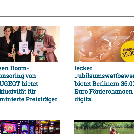
een Room-
lecker
onsoring von
Jubiläumswettbewe
UGEOT bietet
bietet Berlinern 35.0
lusivität für
Euro Förderchancen
minierte Preisträger
digital