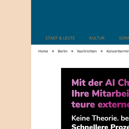
STADT & LEUTE
KULTUR
SON
TheCity: Living Ap
»
»
»
Home
Berlin
Nachrichten
Konzerttermin