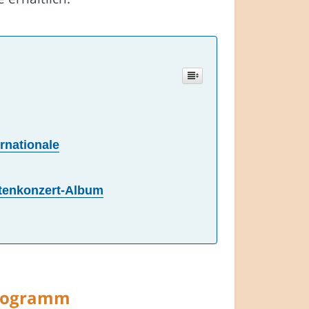
rnationale
ttenkonzert-Album
programm