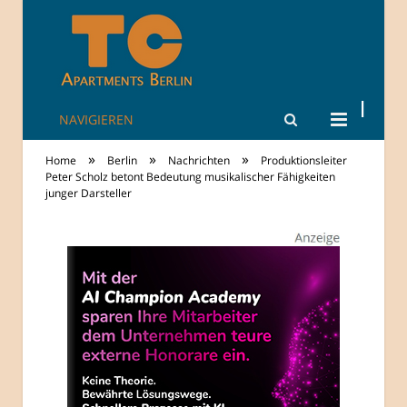
NAVIGIEREN
TheCity: Living
»
»
»
Home
Berlin
Nachrichten
Produktionsleiter
Apartments in
Peter Scholz betont Bedeutung musikalischer Fähigkeiten
junger Darsteller
Berlin