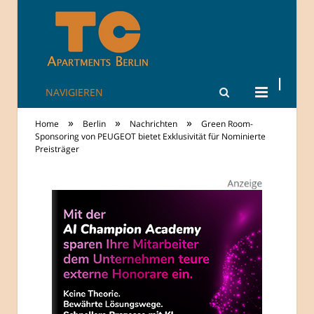
NAVIGIEREN
TheCity: Living
»
»
»
Home
Berlin
Nachrichten
Green Room-
Apartments in
Sponsoring von PEUGEOT bietet Exklusivität für Nominierte
Preisträger
Berlin