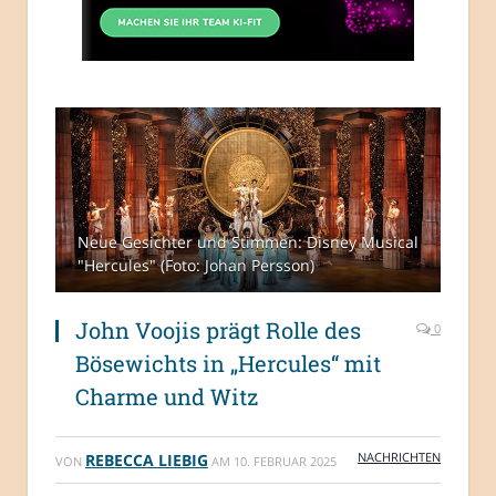
Neue Gesichter und Stimmen: Disney Musical
"Hercules" (Foto: Johan Persson)
John Voojis prägt Rolle des
0
Bösewichts in „Hercules“ mit
Charme und Witz
NACHRICHTEN
REBECCA LIEBIG
VON
AM
10. FEBRUAR 2025