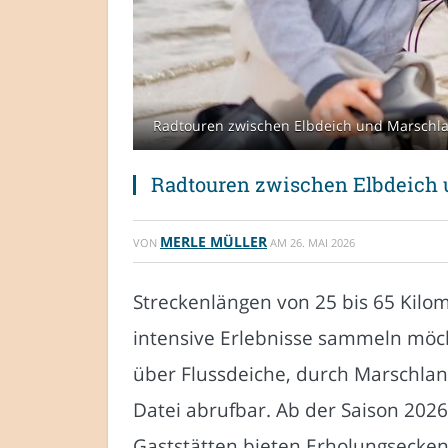
Radtouren zwischen Elbdeich und Marschlan
Radtouren zwischen Elbdeich 
MERLE MÜLLER
VON
AM
26. MAI 2026
Streckenlängen von 25 bis 65 Kilome
intensive Erlebnisse sammeln möc
über Flussdeiche, durch Marschlan
Datei abrufbar. Ab der Saison 202
Gaststätten bieten Erholungsecken 