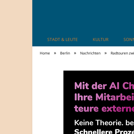
STADT & LEUTE
KULTUR
SON
TheCity: Living Ap
»
»
»
Home
Berlin
Nachrichten
Radtouren zw