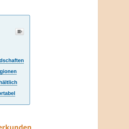
dschaften
egionen
ältlich
rtabel
 erkunden