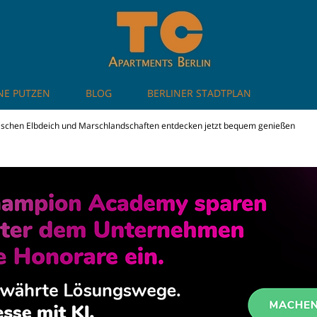
NE PUTZEN
BLOG
BERLINER STADTPLAN
artments in Berlin
ischen Elbdeich und Marschlandschaften entdecken jetzt bequem genießen