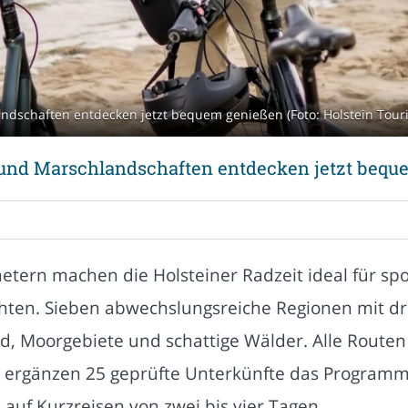
dschaften entdecken jetzt bequem genießen (Foto: Holstein Tour
und Marschlandschaften entdecken jetzt bequ
tern machen die Holsteiner Radzeit ideal für spor
hten. Sieben abwechslungsreiche Regionen mit dr
d, Moorgebiete und schattige Wälder. Alle Routen 
6 ergänzen 25 geprüfte Unterkünfte das Programm
auf Kurzreisen von zwei bis vier Tagen.