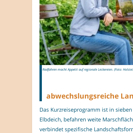
Radfahren macht Appetit auf regionale Leckereien. (Foto: Holste
abwechslungsreiche La
Das Kurzreiseprogramm ist in sieben R
Elbdeich, befahren weite Marschfläc
verbindet spezifische Landschaftsfor