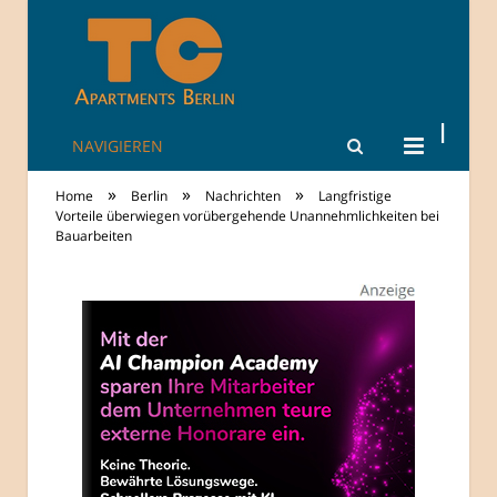
NAVIGIEREN
TheCity: Living
»
»
»
Home
Berlin
Nachrichten
Langfristige
Apartments in
Vorteile überwiegen vorübergehende Unannehmlichkeiten bei
Bauarbeiten
Berlin