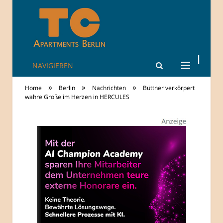
NAVIGIEREN
TheCity: Living
»
»
»
Home
Berlin
Nachrichten
Büttner verkörpert
Apartments in
wahre Größe im Herzen in HERCULES
Berlin