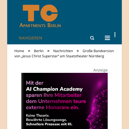
NAVIGIEREN
TheCity: Living
»
»
»
Home
Berlin
Nachrichten
Große Bandversion
Apartments in
von „Jesus Christ Superstar“ am Staatstheater Nürnberg
Berlin