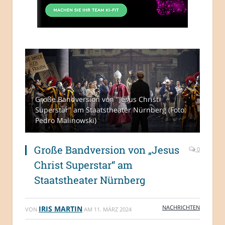
Große Bandversion von "Jesus Christ
Superstar" am Staatstheater Nürnberg (Foto:
Pedro Malinowski)
Große Bandversion von „Jesus
0
Christ Superstar“ am
Staatstheater Nürnberg
NACHRICHTEN
IRIS MARTIN
VON
AM
11. MÄRZ 2024