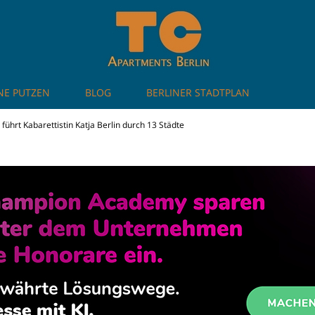
NE PUTZEN
BLOG
BERLINER STADTPLAN
artments in Berlin
führt Kabarettistin Katja Berlin durch 13 Städte