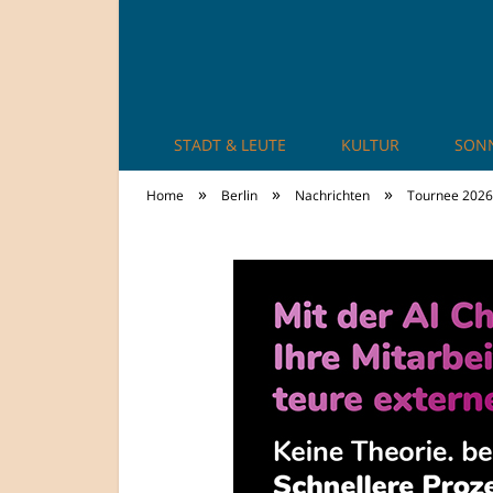
STADT & LEUTE
KULTUR
SON
TheCity: Living Ap
»
»
»
Home
Berlin
Nachrichten
Tournee 2026 