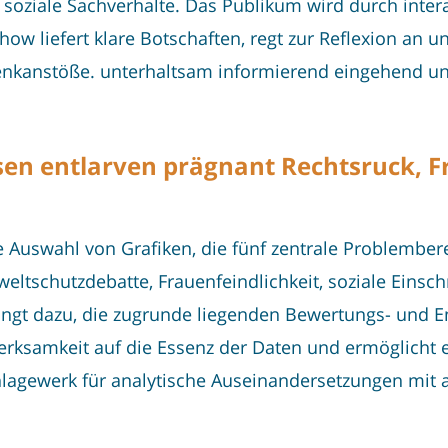
d soziale Sachverhalte. Das Publikum wird durch int
ow liefert klare Botschaften, regt zur Reflexion an 
 Denkanstöße. unterhaltsam informierend eingehend u
ysen entlarven prägnant Rechtsruck, F
e Auswahl von Grafiken, die fünf zentrale Problember
eltschutzdebatte, Frauenfeindlichkeit, soziale Einsc
ingt dazu, die zugrunde liegenden Bewertungs- und 
erksamkeit auf die Essenz der Daten und ermöglicht 
lagewerk für analytische Auseinandersetzungen mit a