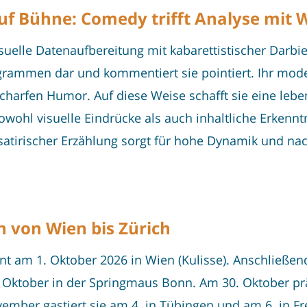
f Bühne: Comedy trifft Analyse mit W
elle Datenaufbereitung mit kabarettistischer Darbiet
agrammen dar und kommentiert sie pointiert. Ihr moder
charfen Humor. Auf diese Weise schafft sie eine lebe
wohl visuelle Eindrücke als auch inhaltliche Erkenn
irischer Erzählung sorgt für hohe Dynamik und nach
en von Wien bis Zürich
nnt am 1. Oktober 2026 in Wien (Kulisse). Anschließen
Oktober in der Springmaus Bonn. Am 30. Oktober präs
ember gastiert sie am 4. in Tübingen und am 6. in Fr