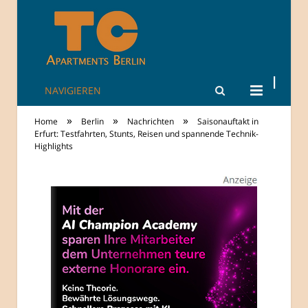
NAVIGIEREN
TheCity: Living
»
»
»
Home
Berlin
Nachrichten
Saisonauftakt in
Apartments in
Erfurt: Testfahrten, Stunts, Reisen und spannende Technik-
Highlights
Berlin