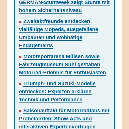
GERMAN-Stuntweek zeigt Stunts mit
hohem Sicherheitsniveau
Zweitaktfreunde entdecken
vielfältige Mopeds, ausgefallene
Umbauten und wohltätige
Engagements
Motorsportarena Mülsen sowie
Fahrzeugmuseum Suhl gestalten
Motorrad-Erlebnis für Enthusiasten
Triumph- und Suzuki-Modelle
entdecken: Experten erklären
Technik und Performance
Saisonauftakt für Motorradfans mit
Probefahrten, Show-Acts und
interaktiven Expertenvorträgen