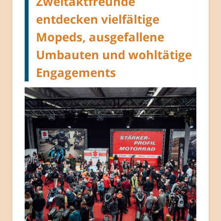
Zweitaktfreunde
entdecken vielfältige
Mopeds, ausgefallene
Umbauten und wohltätige
Engagements