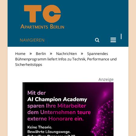
NAVIGIEREN
TheCity: Living
»
»
»
Home
Berlin
Nachrichten
Spannendes
Apartments in
Bühnenprogramm liefert Infos zu Technik, Performance und
Sicherheitstipps
Berlin