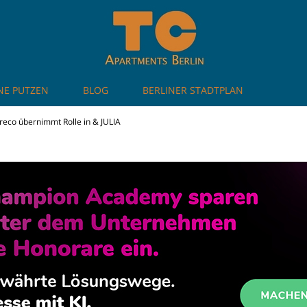
NE PUTZEN
BLOG
BERLINER STADTPLAN
artments in Berlin
reco übernimmt Rolle in & JULIA