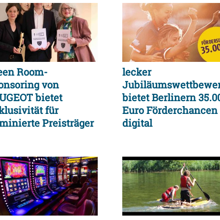
een Room-
lecker
onsoring von
Jubiläumswettbewe
UGEOT bietet
bietet Berlinern 35.0
lusivität für
Euro Förderchancen
minierte Preisträger
digital