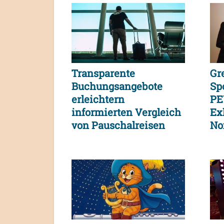
Transparente
Gr
Buchungsangebote
Sp
erleichtern
PE
informierten Vergleich
Exk
von Pauschalreisen
No
und
Verbraucherentscheidungen