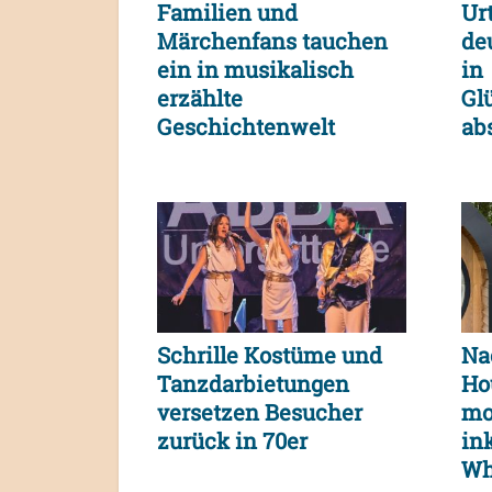
Familien und
Urt
Märchenfans tauchen
de
ein in musikalisch
in
erzählte
Gl
Geschichtenwelt
ab
ge
Schrille Kostüme und
Na
Tanzdarbietungen
Ho
versetzen Besucher
mo
zurück in 70er
in
Wh