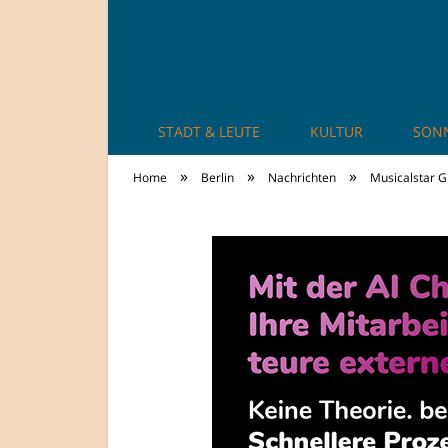
STADT & LEUTE
KULTUR
SON
TheCity: Living Ap
»
»
»
Home
Berlin
Nachrichten
Musicalstar G