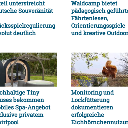
eil unterstreicht
Waldcamp bietet
utsche Souveränität
pädagogisch geführt
Fährtenlesen,
ücksspielregulierung
Orientierungsspiele
solut deutlich
und kreative Outdoor
stärkt
Aktionen
chhaltige Tiny
Monitoring und
uses bekommen
Lockfütterung
biles Spa-Angebot
dokumentieren
klusive privatem
erfolgreiche
irlpool
Eichhörnchennutzu