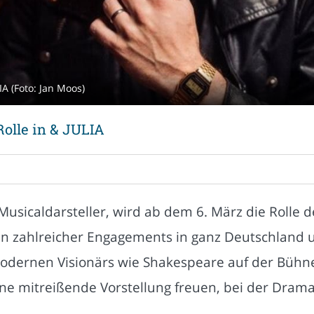
A (Foto: Jan Moos)
olle in & JULIA
usicaldarsteller, wird ab dem 6. März die Rolle 
ren zahlreicher Engagements in ganz Deutschland 
dernen Visionärs wie Shakespeare auf der Bühne z
ine mitreißende Vorstellung freuen, bei der Dram