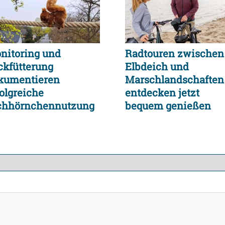
nitoring und
Radtouren zwischen
ckfütterung
Elbdeich und
kumentieren
Marschlandschaften
folgreiche
entdecken jetzt
chhörnchennutzung
bequem genießen
r neuen Seilbrücke