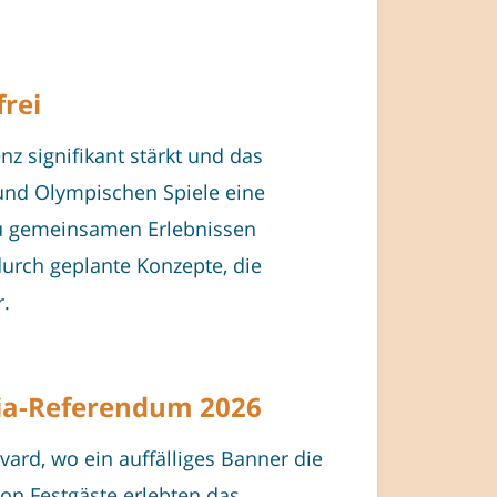
rei
z signifikant stärkt und das
n und Olympischen Spiele eine
zu gemeinsamen Erlebnissen
durch geplante Konzepte, die
r.
pia-Referendum 2026
rd, wo ein auffälliges Banner die
on Festgäste erlebten das