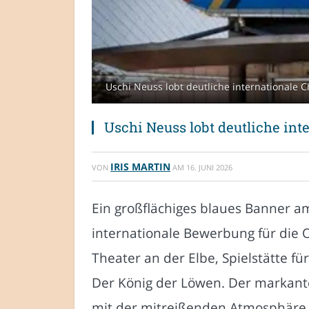
Uschi Neuss lobt deutliche international
Uschi Neuss lobt deutliche i
IRIS MARTIN
VON
AM
16. JUNI 2026
Ein großflächiges blaues Banner 
internationale Bewerbung für die 
Theater an der Elbe, Spielstätte f
Der König der Löwen. Der markante
mit der mitreißenden Atmosphäre 