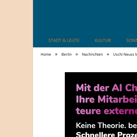
STADT & LEUTE
KULTUR
SON
TheCity: Living Ap
»
»
»
Home
Berlin
Nachrichten
Uschi Neuss 