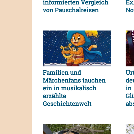
informierten Vergleich
Exk
von Pauschalreisen
No
und
Verbraucherentscheidungen
Familien und
Urt
Märchenfans tauchen
de
ein in musikalisch
in
erzählte
Gl
Geschichtenwelt
ab
ge