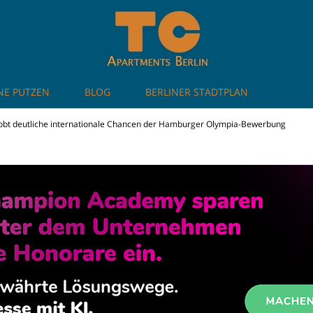
NE PUTZEN
BLOG
BERLINER STADTPLAN
artments in Berlin
lobt deutliche internationale Chancen der Hamburger Olympia-Bewerbung