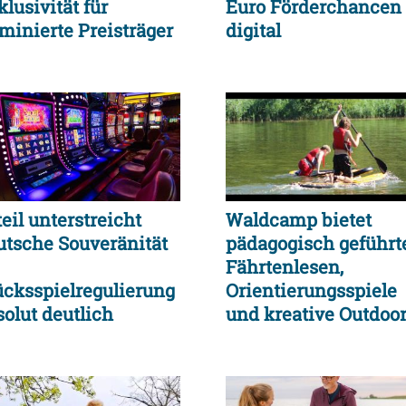
lusivität für
Euro Förderchancen
minierte Preisträger
digital
eil unterstreicht
Waldcamp bietet
utsche Souveränität
pädagogisch geführt
Fährtenlesen,
ücksspielregulierung
Orientierungsspiele
solut deutlich
und kreative Outdoor
stärkt
Aktionen