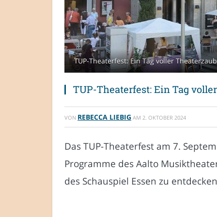
TUP-Theaterfest: Ein Tag voller Theaterzau
TUP-Theaterfest: Ein Tag voll
REBECCA LIEBIG
VON
AM
2. OKTOBER 2024
Das TUP-Theaterfest am 7. Septemb
Programme des Aalto Musiktheaters
des Schauspiel Essen zu entdecken