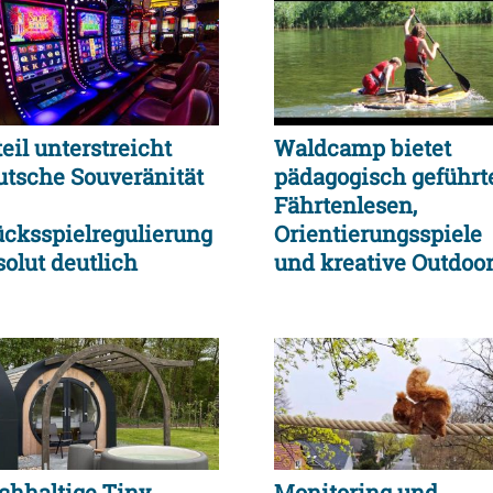
eil unterstreicht
Waldcamp bietet
utsche Souveränität
pädagogisch geführt
Fährtenlesen,
ücksspielregulierung
Orientierungsspiele
solut deutlich
und kreative Outdoor
stärkt
Aktionen
chhaltige Tiny
Monitoring und