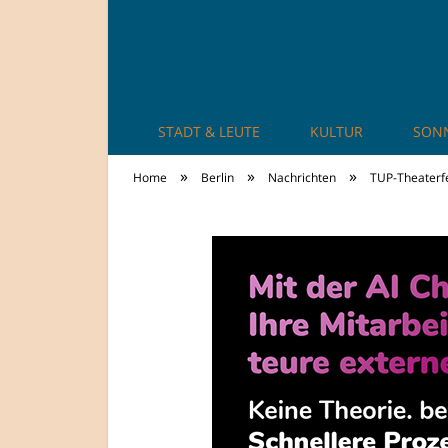
STADT & LEUTE
KULTUR
SON
TheCity: Living Ap
»
»
»
Home
Berlin
Nachrichten
TUP-Theaterfe