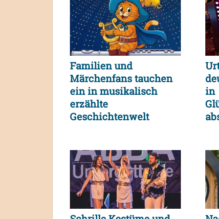
Familien und
Urt
Märchenfans tauchen
de
ein in musikalisch
in
erzählte
Gl
Geschichtenwelt
ab
ge
Schrille Kostüme und
Na