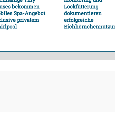
uses bekommen
Lockfütterung
biles Spa-Angebot
dokumentieren
klusive privatem
erfolgreiche
irlpool
Eichhörnchennutzu
der neuen Seilbrück