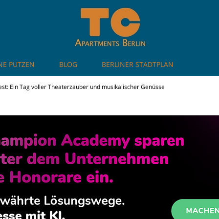
NE PUTZEN
BLOG
BERLINER STADTPLAN
artments in Berlin
st: Ein Tag voller Theaterzauber und musikalischer Genüsse