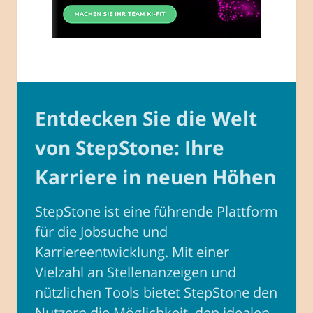
Entdecken Sie die Welt
von StepStone: Ihre
Karriere in neuen Höhen
StepStone ist eine führende Plattform
für die Jobsuche und
Karriereentwicklung. Mit einer
Vielzahl an Stellenanzeigen und
nützlichen Tools bietet StepStone den
Nutzern die Möglichkeit, den idealen