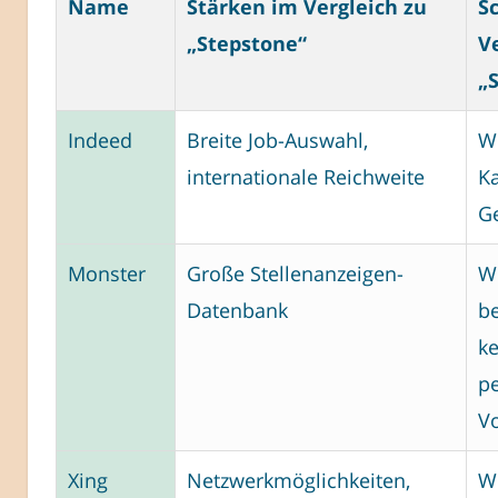
Name
Stärken im Vergleich zu
S
„Stepstone“
V
„
Indeed
Breite Job-Auswahl,
W
internationale Reichweite
Ka
G
Monster
Große Stellenanzeigen-
W
Datenbank
be
ke
pe
V
Xing
Netzwerkmöglichkeiten,
W