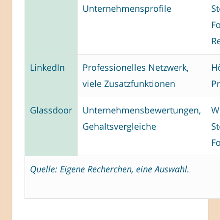
Unternehmensprofile
St
F
R
LinkedIn
Professionelles Netzwerk,
H
viele Zusatzfunktionen
P
Glassdoor
Unternehmensbewertungen,
W
Gehaltsvergleiche
St
F
Quelle: Eigene Recherchen, eine Auswahl.