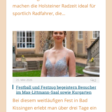
machen die Holsteiner Radzeit ideal für
sportlich Radfahrer, die…
25. MAI 2026
0
Festball und Festzug begeistern Besucher
im Max-Littmann-Saal sowie Kurgarten
Bei diesem weitläufigen Fest in Bad
Kissingen erlebt man über drei Tage ein