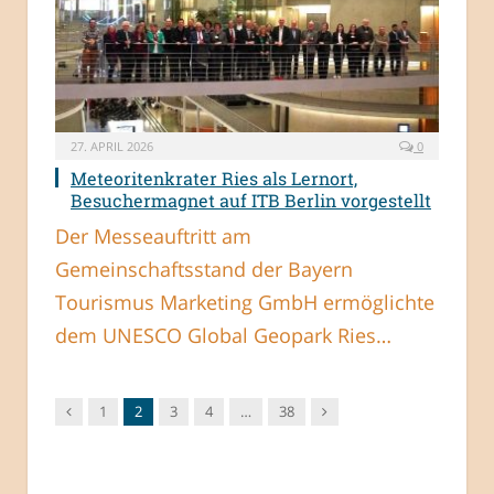
27. APRIL 2026
0
Meteoritenkrater Ries als Lernort,
Besuchermagnet auf ITB Berlin vorgestellt
Der Messeauftritt am
Gemeinschaftsstand der Bayern
Tourismus Marketing GmbH ermöglichte
dem UNESCO Global Geopark Ries…
Vorgänger
Nachfolger
1
2
3
4
…
38