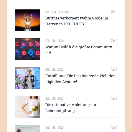
12. AUGUST 2024
0
Büttner verkörpert wahre Größe im
Herzen in HERCULES
23. JULI 2024
0
Warum Reddit die größte Community
ist!
23. JULI 2024
0
Enthüllung: Die faszinierende Welt der
digitalen Avatare!
22. JULI 2024
0
Die ultimative Anleitung zur
Leberentgiftung!
16. JULI 2024
0