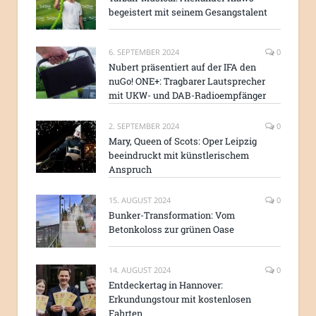
begeistert mit seinem Gesangstalent
6. SEPTEMBER 2024
0
Nubert präsentiert auf der IFA den
nuGo! ONE+: Tragbarer Lautsprecher
mit UKW- und DAB-Radioempfänger
2. SEPTEMBER 2024
0
Mary, Queen of Scots: Oper Leipzig
beeindruckt mit künstlerischem
Anspruch
15. AUGUST 2024
0
Bunker-Transformation: Vom
Betonkoloss zur grünen Oase
14. AUGUST 2024
0
Entdeckertag in Hannover:
Erkundungstour mit kostenlosen
Fahrten