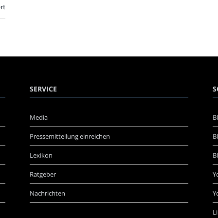
rt
SERVICE
S
Media
B
Pressemitteilung einreichen
B
Lexikon
B
Ratgeber
Y
Nachrichten
Y
L