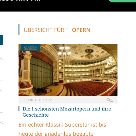
ÜBERSICHT FÜR "
OPERN
"
KLASSIK
0
0
10. OKTOBER 2022
0
Die 1 schönsten Mozartopern und ihre
Geschichte
0
Ein echter Klassik-Superstar ist bis
heute der gnadenlos begabte