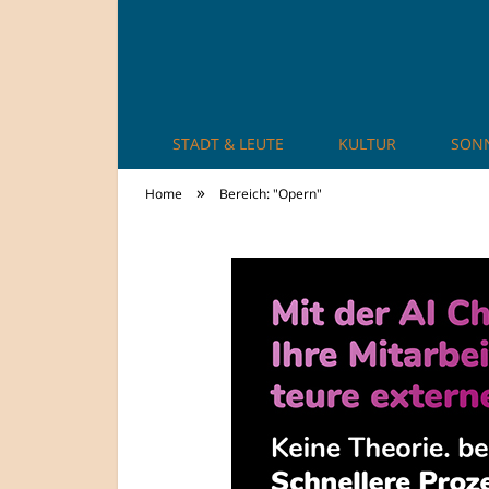
STADT & LEUTE
KULTUR
SON
TheCity: Living Ap
»
Home
Bereich: "Opern"