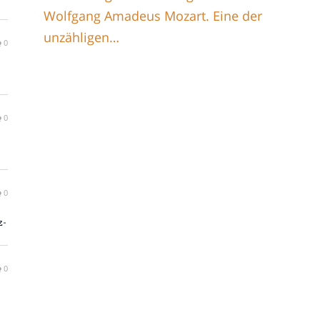
Wolfgang Amadeus Mozart. Eine der
unzähligen…
0
0
0
z-
0