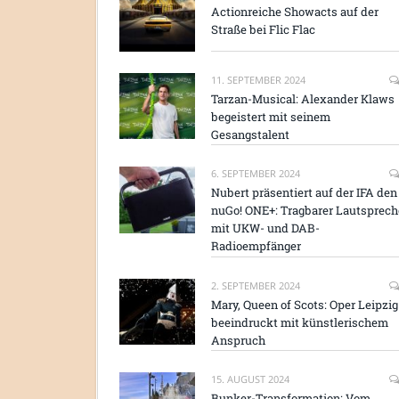
Actionreiche Showacts auf der
Straße bei Flic Flac
11. SEPTEMBER 2024
Tarzan-Musical: Alexander Klaws
begeistert mit seinem
Gesangstalent
6. SEPTEMBER 2024
Nubert präsentiert auf der IFA den
nuGo! ONE+: Tragbarer Lautsprech
mit UKW- und DAB-
Radioempfänger
2. SEPTEMBER 2024
Mary, Queen of Scots: Oper Leipzig
beeindruckt mit künstlerischem
Anspruch
15. AUGUST 2024
Bunker-Transformation: Vom