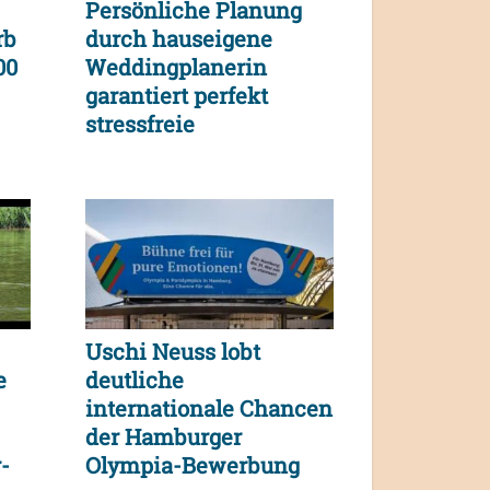
Persönliche Planung
rb
durch hauseigene
00
Weddingplanerin
garantiert perfekt
stressfreie
Traumhochzeit
Uschi Neuss lobt
e
deutliche
internationale Chancen
der Hamburger
-
Olympia-Bewerbung