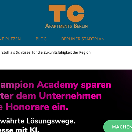
NE PUTZEN
BLOG
BERLINER STADTPLAN
artments in Berlin
stoff als Schlüssel für die Zukunftsfähigkeit der Region