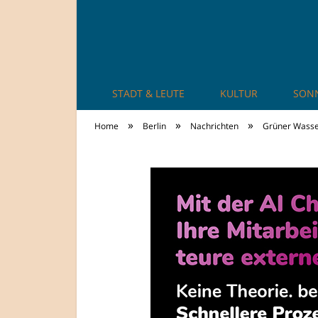
STADT & LEUTE
KULTUR
SON
TheCity: Living Ap
»
»
»
Home
Berlin
Nachrichten
Grüner Wasser