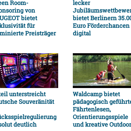
een Room-
lecker
onsoring von
Jubiläumswettbewe
UGEOT bietet
bietet Berlinern 35.0
lusivität für
Euro Förderchancen
minierte Preisträger
digital
eil unterstreicht
Waldcamp bietet
utsche Souveränität
pädagogisch geführt
Fährtenlesen,
ücksspielregulierung
Orientierungsspiele
solut deutlich
und kreative Outdoor