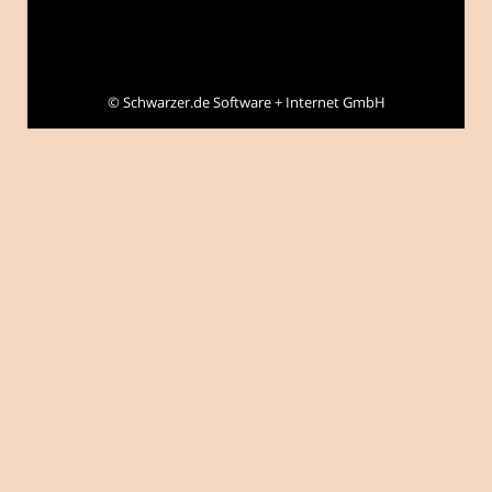
©
Schwarzer.de Software + Internet GmbH