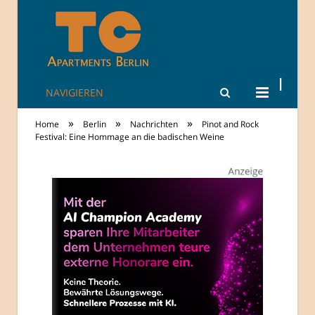
NAVIGIEREN
TheCity: Living
»
»
»
Home
Berlin
Nachrichten
Pinot and Rock
Apartments in
Festival: Eine Hommage an die badischen Weine
Berlin