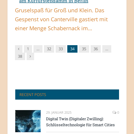
am Kurfürstendamm in Berlin
Gruselspaß für Groß und Klein. Das
Gespenst von Canterville gastiert mit
einer Menge Schabernack im…
Vorgänger
1
…
32
33
34
35
36
…
Nachfolger
38
RECENT POSTS
29. JANUAR 2025
0
Digital Twin (Digitaler Zwilling):
Schlüsseltechnologie für Smart Cities