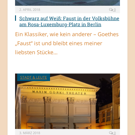
2. APRIL 2018
0
Schwarz auf Weiß: Faust in der Volksbühne
am Rosa-Luxemburg-Platz in Berlin
Ein Klassiker, wie kein anderer – Goethes
„Faust“ ist und bleibt eines meiner
liebsten Stücke…
STADT & LEUTE
3. MÄRZ 2018
0