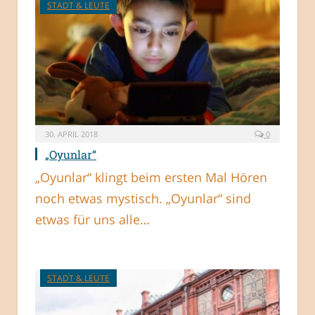
STADT & LEUTE
30. APRIL 2018
0
„Oyunlar“
„Oyunlar“ klingt beim ersten Mal Hören
noch etwas mystisch. „Oyunlar“ sind
etwas für uns alle…
STADT & LEUTE