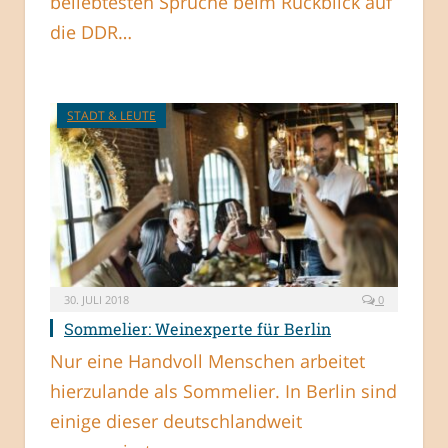
beliebtesten Sprüche beim Rückblick auf
die DDR…
STADT & LEUTE
30. JULI 2018
0
Sommelier: Weinexperte für Berlin
Nur eine Handvoll Menschen arbeitet
hierzulande als Sommelier. In Berlin sind
einige dieser deutschlandweit