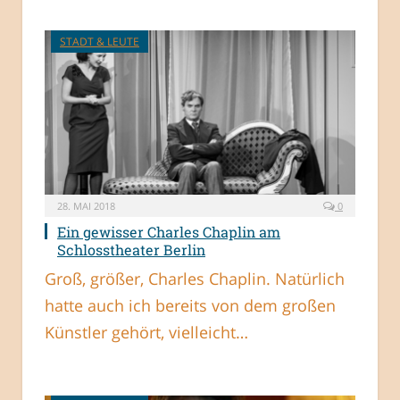
STADT & LEUTE
28. MAI 2018
0
Ein gewisser Charles Chaplin am
Schlosstheater Berlin
Groß, größer, Charles Chaplin. Natürlich
hatte auch ich bereits von dem großen
Künstler gehört, vielleicht…