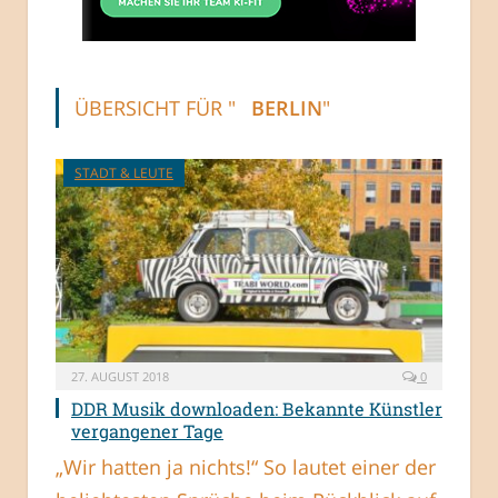
ÜBERSICHT FÜR "
BERLIN
"
STADT & LEUTE
27. AUGUST 2018
0
DDR Musik downloaden: Bekannte Künstler
vergangener Tage
„Wir hatten ja nichts!“ So lautet einer der