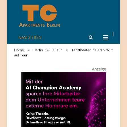
NAVIGIEREN
TheCity: Living
»
»
»
Home
Berlin
Kultur
Tanztheater in Berlin: Wut
Apartments in
auf Tour
Berlin