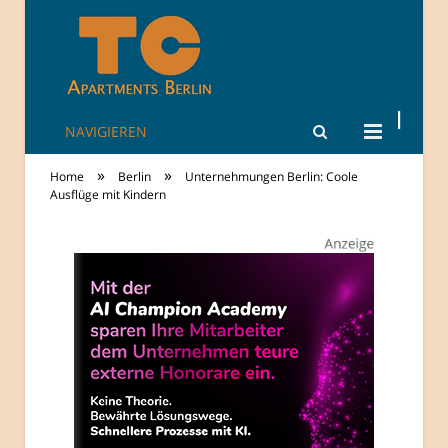
NAVIGIEREN
TheCity: Living
»
»
Home
Berlin
Unternehmungen Berlin: Coole
Apartments in
Ausflüge mit Kindern
Berlin