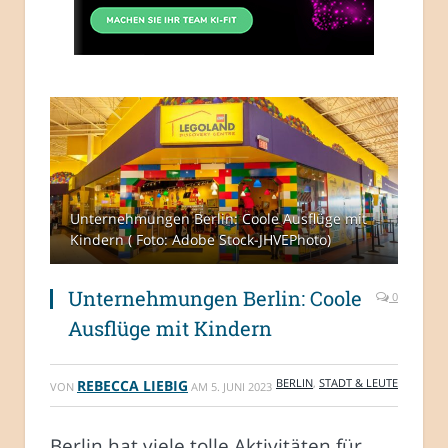
Unternehmungen Berlin: Coole Ausflüge mit
Kindern ( Foto: Adobe Stock-JHVEPhoto)
Unternehmungen Berlin: Coole
0
Ausflüge mit Kindern
BERLIN
,
STADT & LEUTE
REBECCA LIEBIG
VON
AM
5. JUNI 2023
Berlin hat viele tolle Aktivitäten für