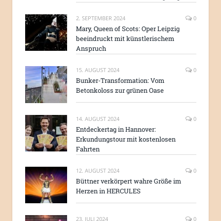
2. SEPTEMBER 2024
0
Mary, Queen of Scots: Oper Leipzig
beeindruckt mit künstlerischem
Anspruch
15. AUGUST 2024
0
Bunker-Transformation: Vom
Betonkoloss zur grünen Oase
14. AUGUST 2024
0
Entdeckertag in Hannover:
Erkundungstour mit kostenlosen
Fahrten
12. AUGUST 2024
0
Büttner verkörpert wahre Größe im
Herzen in HERCULES
23. JULI 2024
0