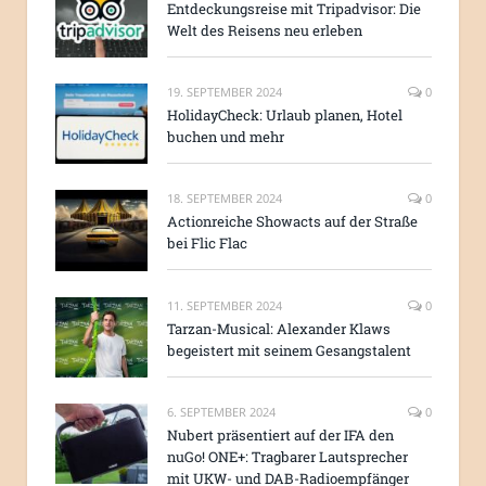
Entdeckungsreise mit Tripadvisor: Die
Welt des Reisens neu erleben
19. SEPTEMBER 2024
0
HolidayCheck: Urlaub planen, Hotel
buchen und mehr
18. SEPTEMBER 2024
0
Actionreiche Showacts auf der Straße
bei Flic Flac
11. SEPTEMBER 2024
0
Tarzan-Musical: Alexander Klaws
begeistert mit seinem Gesangstalent
6. SEPTEMBER 2024
0
Nubert präsentiert auf der IFA den
nuGo! ONE+: Tragbarer Lautsprecher
mit UKW- und DAB-Radioempfänger