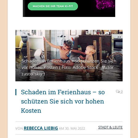
Schaden im Ferienhaus – so schützen Sie sich
vor hohen Kosten ( Foto: Adobe Stock - Victor
zastol'skiy )
Schaden im Ferienhaus – so
0
schützen Sie sich vor hohen
Kosten
STADT & LEUTE
REBECCA LIEBIG
VON
AM
30. MAI 2022