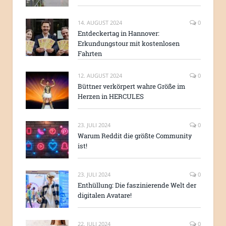
14. AUGUST 2024
0
Entdeckertag in Hannover:
Erkundungstour mit kostenlosen
Fahrten
12. AUGUST 2024
0
Büttner verkörpert wahre Größe im
Herzen in HERCULES
23. JULI 2024
0
Warum Reddit die größte Community
ist!
23. JULI 2024
0
Enthüllung: Die faszinierende Welt der
digitalen Avatare!
22. JULI 2024
0