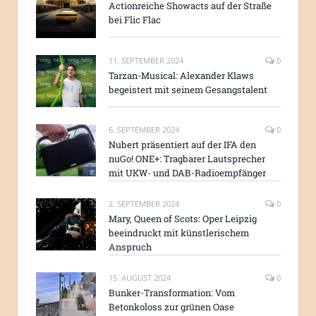
Actionreiche Showacts auf der Straße
bei Flic Flac
11. SEPTEMBER 2024
0
Tarzan-Musical: Alexander Klaws
begeistert mit seinem Gesangstalent
6. SEPTEMBER 2024
0
Nubert präsentiert auf der IFA den
nuGo! ONE+: Tragbarer Lautsprecher
mit UKW- und DAB-Radioempfänger
2. SEPTEMBER 2024
0
Mary, Queen of Scots: Oper Leipzig
beeindruckt mit künstlerischem
Anspruch
15. AUGUST 2024
0
Bunker-Transformation: Vom
Betonkoloss zur grünen Oase