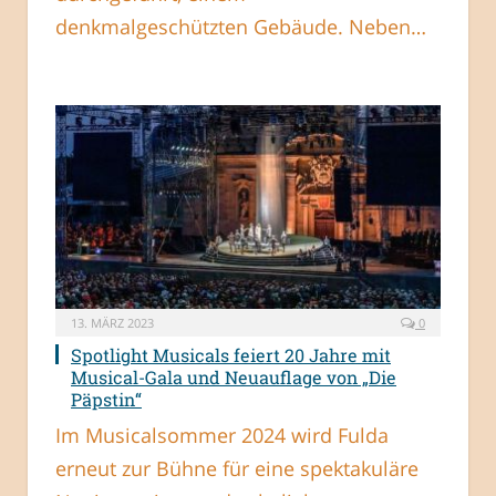
denkmalgeschützten Gebäude. Neben…
13. MÄRZ 2023
0
Spotlight Musicals feiert 20 Jahre mit
Musical-Gala und Neuauflage von „Die
Päpstin“
Im Musicalsommer 2024 wird Fulda
erneut zur Bühne für eine spektakuläre