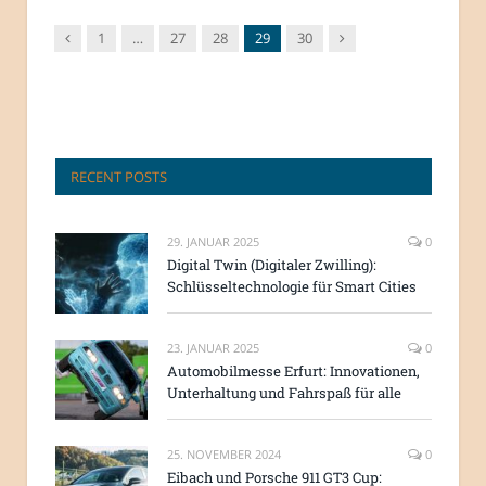
Vorgänger
Nachfolger
1
…
27
28
29
30
RECENT POSTS
29. JANUAR 2025
0
Digital Twin (Digitaler Zwilling):
Schlüsseltechnologie für Smart Cities
23. JANUAR 2025
0
Automobilmesse Erfurt: Innovationen,
Unterhaltung und Fahrspaß für alle
25. NOVEMBER 2024
0
Eibach und Porsche 911 GT3 Cup: