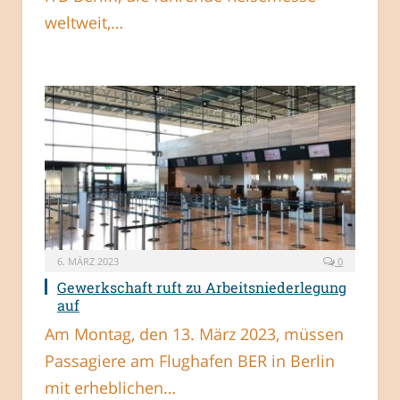
weltweit,…
6. MÄRZ 2023
0
Gewerkschaft ruft zu Arbeitsniederlegung
auf
Am Montag, den 13. März 2023, müssen
Passagiere am Flughafen BER in Berlin
mit erheblichen…