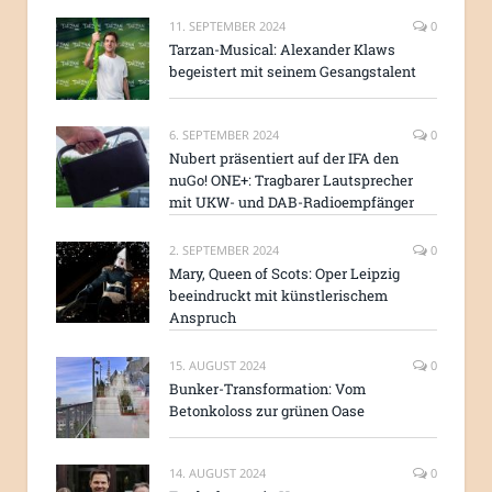
11. SEPTEMBER 2024
0
Tarzan-Musical: Alexander Klaws
begeistert mit seinem Gesangstalent
6. SEPTEMBER 2024
0
Nubert präsentiert auf der IFA den
nuGo! ONE+: Tragbarer Lautsprecher
mit UKW- und DAB-Radioempfänger
2. SEPTEMBER 2024
0
Mary, Queen of Scots: Oper Leipzig
beeindruckt mit künstlerischem
Anspruch
15. AUGUST 2024
0
Bunker-Transformation: Vom
Betonkoloss zur grünen Oase
14. AUGUST 2024
0