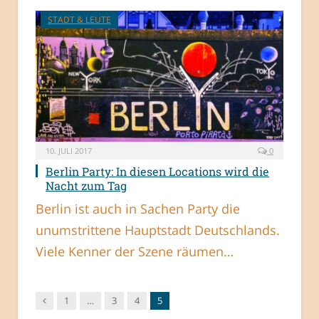
STADT & LEUTE
10. JULI 2017
0
Berlin Party: In diesen Locations wird die
Nacht zum Tag
Berlin ist auch in Sachen Party die
unumstrittene Hauptstadt Deutschlands.
Viele Kenner der Szene räumen…
Vorgänger
1
…
3
4
5