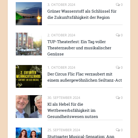
3. OKTOBER 2024
0
Grüner Wasserstoff als Schlüssel für
die Zukunftsfähigkeit der Region
2. OKTOBER 2024
0
TUP-Theaterfest: Ein Tag voller
Theaterzauber und musikalischer
Genüsse
1. OKTOBER 2024
0
Der Circus Flic Flac verzaubert mit
einem außergewöhnlichen Seiltanz-Act
30. SEPTEMBER 2024
0
KI als Hebel für die
Wettbewerbsfähigkeit im
Gesundheitswesen nutzen
25. SEPTEMBER 2024
0
Stuttgarter Musical-Sensation: Ann