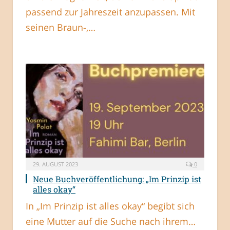
passend zur Jahreszeit anzupassen. Mit
seinen Braun-,…
29. AUGUST 2023
0
Neue Buchveröffentlichung: „Im Prinzip ist
alles okay“
In „Im Prinzip ist alles okay“ begibt sich
eine Mutter auf die Suche nach ihrem…