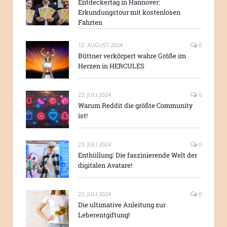
Entdeckertag in Hannover:
Erkundungstour mit kostenlosen
Fahrten
12. AUGUST 2024
0
Büttner verkörpert wahre Größe im
Herzen in HERCULES
23. JULI 2024
0
Warum Reddit die größte Community
ist!
23. JULI 2024
0
Enthüllung: Die faszinierende Welt der
digitalen Avatare!
22. JULI 2024
0
Die ultimative Anleitung zur
Leberentgiftung!