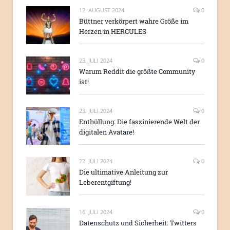
12. AUGUST 2024
0
Büttner verkörpert wahre Größe im
Herzen in HERCULES
23. JULI 2024
0
Warum Reddit die größte Community
ist!
23. JULI 2024
0
Enthüllung: Die faszinierende Welt der
digitalen Avatare!
22. JULI 2024
0
Die ultimative Anleitung zur
Leberentgiftung!
16. JULI 2024
0
Datenschutz und Sicherheit: Twitters