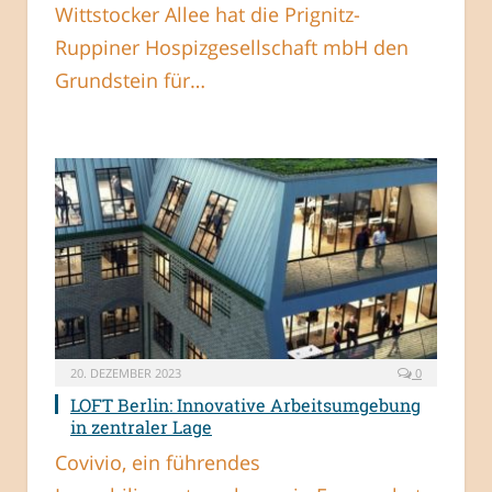
Wittstocker Allee hat die Prignitz-
Ruppiner Hospizgesellschaft mbH den
Grundstein für…
20. DEZEMBER 2023
0
LOFT Berlin: Innovative Arbeitsumgebung
in zentraler Lage
Covivio, ein führendes