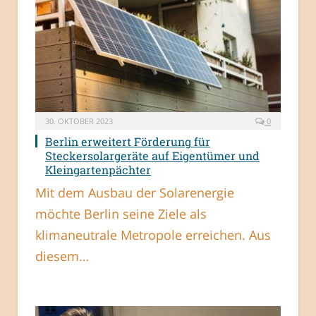
30. OKTOBER 2023
0
Berlin erweitert Förderung für
Steckersolargeräte auf Eigentümer und
Kleingartenpächter
Mit dem Ausbau der Solarenergie
möchte Berlin seine Ziele als
klimaneutrale Metropole erreichen. Aus
diesem…