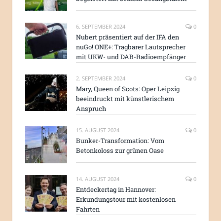
6. SEPTEMBER 2024
0
Nubert präsentiert auf der IFA den
nuGo! ONE+: Tragbarer Lautsprecher
mit UKW- und DAB-Radioempfänger
2. SEPTEMBER 2024
0
Mary, Queen of Scots: Oper Leipzig
beeindruckt mit künstlerischem
Anspruch
15. AUGUST 2024
0
Bunker-Transformation: Vom
Betonkoloss zur grünen Oase
14. AUGUST 2024
0
Entdeckertag in Hannover:
Erkundungstour mit kostenlosen
Fahrten