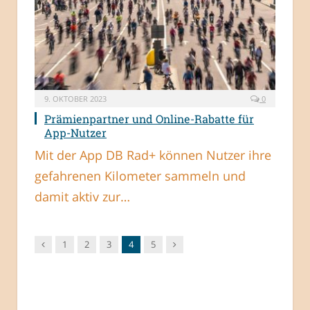
9. OKTOBER 2023
0
Prämienpartner und Online-Rabatte für
App-Nutzer
Mit der App DB Rad+ können Nutzer ihre
gefahrenen Kilometer sammeln und
damit aktiv zur…
Vorgänger
Nachfolger
1
2
3
4
5