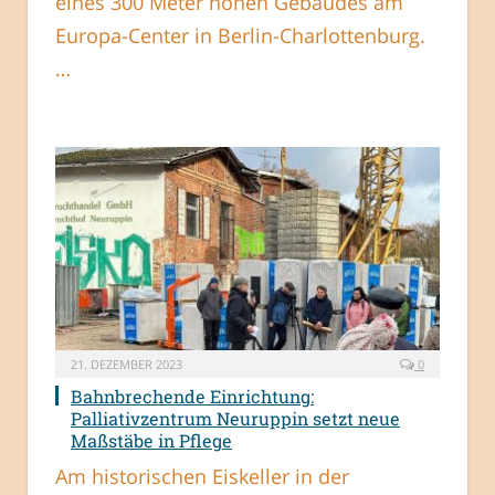
eines 300 Meter hohen Gebäudes am
Europa-Center in Berlin-Charlottenburg.
…
21. DEZEMBER 2023
0
Bahnbrechende Einrichtung:
Palliativzentrum Neuruppin setzt neue
Maßstäbe in Pflege
Am historischen Eiskeller in der