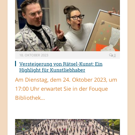
18. OKTOBER 2023
0
Versteigerung von Rätsel-Kunst: Ein
Highlight für Kunstliebhaber
Am Dienstag, dem 24. Oktober 2023, um
17:00 Uhr erwartet Sie in der Fouque
Bibliothek…