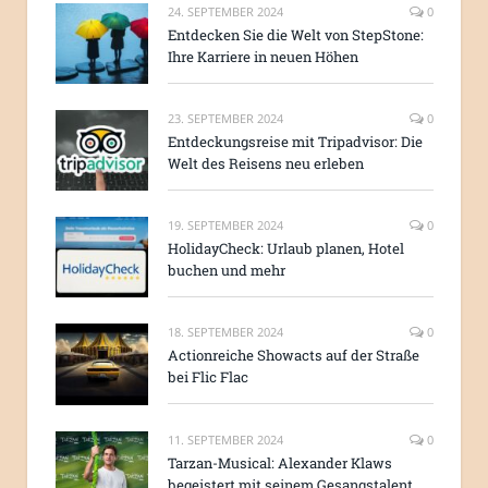
24. SEPTEMBER 2024
0
Entdecken Sie die Welt von StepStone:
Ihre Karriere in neuen Höhen
23. SEPTEMBER 2024
0
Entdeckungsreise mit Tripadvisor: Die
Welt des Reisens neu erleben
19. SEPTEMBER 2024
0
HolidayCheck: Urlaub planen, Hotel
buchen und mehr
18. SEPTEMBER 2024
0
Actionreiche Showacts auf der Straße
bei Flic Flac
11. SEPTEMBER 2024
0
Tarzan-Musical: Alexander Klaws
begeistert mit seinem Gesangstalent