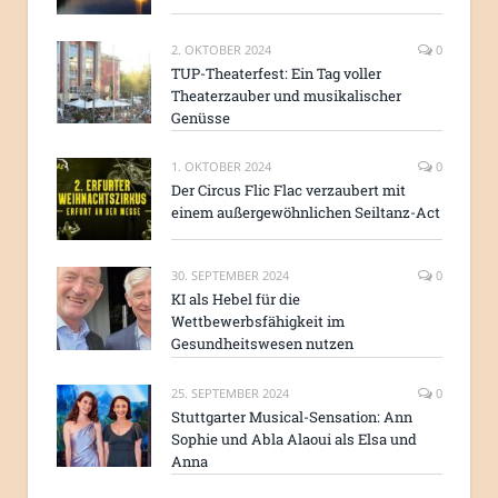
2. OKTOBER 2024
0
TUP-Theaterfest: Ein Tag voller
Theaterzauber und musikalischer
Genüsse
1. OKTOBER 2024
0
Der Circus Flic Flac verzaubert mit
einem außergewöhnlichen Seiltanz-Act
30. SEPTEMBER 2024
0
KI als Hebel für die
Wettbewerbsfähigkeit im
Gesundheitswesen nutzen
25. SEPTEMBER 2024
0
Stuttgarter Musical-Sensation: Ann
Sophie und Abla Alaoui als Elsa und
Anna