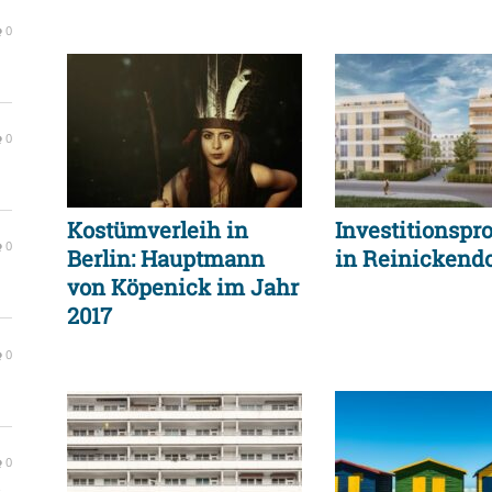
0
0
Kostümverleih in
Investitionspr
0
Berlin: Hauptmann
in Reinickendo
von Köpenick im Jahr
2017
0
0