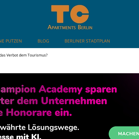
NE PUTZEN
BLOG
BERLINER STADTPLAN
artments in Berlin
 das Verbot dem Tourismus?