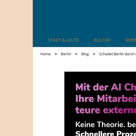
STADT & LEUTE
KULTUR
SON
TheCity: Living Ap
»
»
»
Home
Berlin
Blog
Schadet Berlin durch