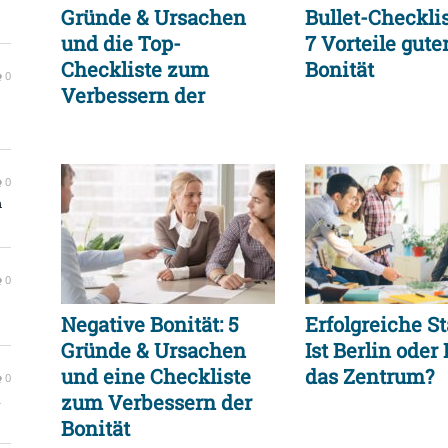
Gründe & Ursachen
Bullet-Checkli
und die Top-
7 Vorteile gute
Checkliste zum
Bonität
0
Verbessern der
Bonität
0
m
0
Negative Bonität: 5
Erfolgreiche St
Gründe & Ursachen
Ist Berlin oder 
und eine Checkliste
das Zentrum?
0
zum Verbessern der
t
Bonität