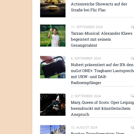
Actionreiche Showacts auf der
Straße bei Flic Flac
11. SEPTEMBER 2024
Tarzan-Musical: Alexander Klaws
begeistert mit seinem
Gesangstalent
6. SEPTEMBER 2024
Nubert präsentiert auf der IFA den
nuGo! ONE+: Tragbarer Lautsprech
mit UKW- und DAB-
Radioempfänger
2. SEPTEMBER 2024
Mary, Queen of Scots: Oper Leipzig
beeindruckt mit künstlerischem
Anspruch
15. AUGUST 2024
Bunker-Transformation: Vom