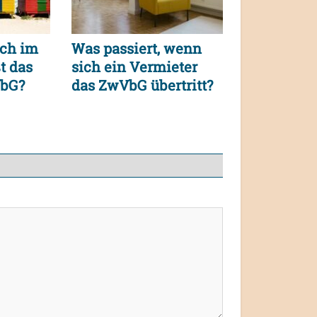
ch im
Was passiert, wenn
t das
sich ein Vermieter
VbG?
das ZwVbG übertritt?