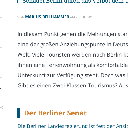
Schadet Berlin durch das Verbot dem 
MARIUS BEILHAMMER
0
VON
AM
25. JULI 2016
In diesem Punkt gehen die Meinungen stark 
eine der großen Anziehungspunte in Deutsc
0
Welt. Viele Touristen werden nach Berlin
ihnen eine Ferienwohnung als komfortable
Unterkunft zur Verfügung steht. Doch was 
0
Gibt es einen Zwei-Klassen-Tourismus? Aus
z-
0
Der Berliner Senat
Die Berliner Landesregierung ist fest der Ansic