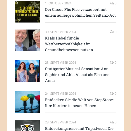
1. OKTOBER 2024
0
Der Circus Flic Flac verzaubert mit
einem außergewöhnlichen Seiltanz-Act
30. SEPTEMBER 2024
0
KI als Hebel für die
Wettbewerbsfähigkeit im
Gesundheitswesen nutzen
25. SEPTEMBER 2024
0
Stuttgarter Musical-Sensation: Ann
Sophie und Abla Alaoui als Elsa und
Anna
24. SEPTEMBER 2024
0
Entdecken Sie die Welt von StepStone:
Ihre Karriere in neuen Höhen
23. SEPTEMBER 2024
0
Entdeckungsreise mit Tripadvisor: Die