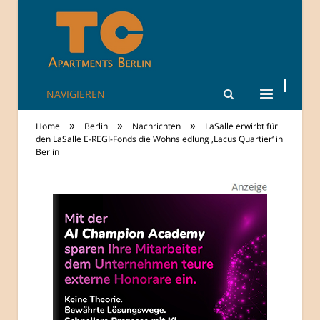
NAVIGIEREN
TheCity: Living
»
»
»
Home
Berlin
Nachrichten
LaSalle erwirbt für
Apartments in
den LaSalle E-REGI-Fonds die Wohnsiedlung ‚Lacus Quartier‘ in
Berlin
Berlin