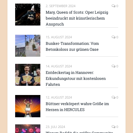
2. SEPTEMBER 2024
0
Mary, Queen of Scots: Oper Leipzig
beeindruckt mit künstlerischem
Anspruch
15. AUGUST 2024
0
Bunker-Transformation: Vom
Betonkoloss zur grünen Oase
14. AUGUST 2024
0
Entdeckertag in Hannover:
Erkundungstour mit kostenlosen
Fahrten
12. AUGUST 2024
0
Büttner verkörpert wahre Größe im
Herzen in HERCULES
23. JULI 2024
0
Warum Reddit die größte Community