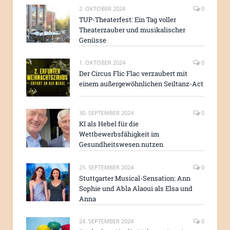
2. OKTOBER 2024
0
TUP-Theaterfest: Ein Tag voller
Theaterzauber und musikalischer
Genüsse
1. OKTOBER 2024
0
Der Circus Flic Flac verzaubert mit
einem außergewöhnlichen Seiltanz-Act
30. SEPTEMBER 2024
0
KI als Hebel für die
Wettbewerbsfähigkeit im
Gesundheitswesen nutzen
25. SEPTEMBER 2024
0
Stuttgarter Musical-Sensation: Ann
Sophie und Abla Alaoui als Elsa und
Anna
24. SEPTEMBER 2024
0