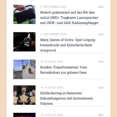
6. SEPTEMBER 2024
0
Nubert präsentiert auf der IFA den
nuGo! ONE+: Tragbarer Lautsprecher
mit UKW- und DAB-Radioempfänger
2. SEPTEMBER 2024
0
Mary, Queen of Scots: Oper Leipzig
beeindruckt mit künstlerischem
Anspruch
15. AUGUST 2024
0
Bunker-Transformation: Vom
Betonkoloss zur grünen Oase
14. AUGUST 2024
0
Entdeckertag in Hannover:
Erkundungstour mit kostenlosen
Fahrten
12. AUGUST 2024
0