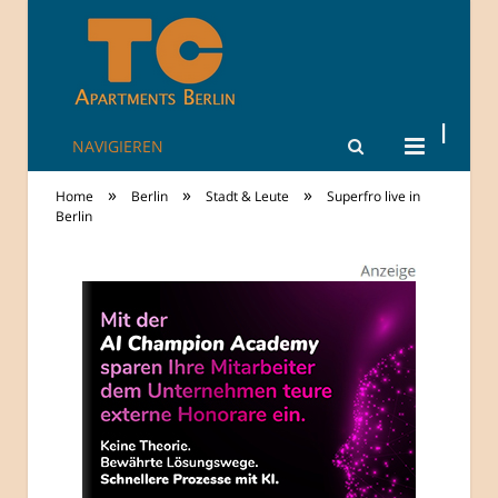
NAVIGIEREN
TheCity: Living
»
»
»
Home
Berlin
Stadt & Leute
Superfro live in
Apartments in
Berlin
Berlin