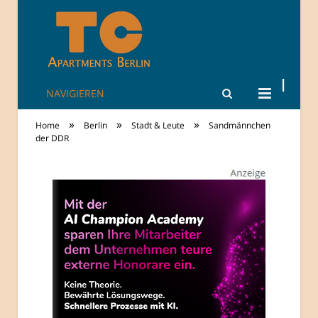
NAVIGIEREN
TheCity: Living
»
»
»
Home
Berlin
Stadt & Leute
Sandmännchen
Apartments in
der DDR
Berlin