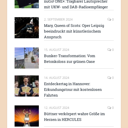
nuGo! ONE+: Tragbarer Lautsprecher
mit UKW- und DAB-Radioempfänger
2. SEPTEMBER 2024
0
Mary, Queen of Scots: Oper Leipzig
beeindruckt mit künstlerischem
Anspruch
15. AUGUST 2024
0
Bunker-Transformation: Vom
Betonkoloss zur grünen Oase
14. AUGUST 2024
0
Entdeckertag in Hannover:
Erkundungstour mit kostenlosen
Fahrten
12. AUGUST 2024
0
Büttner verkörpert wahre Größe im
Herzen in HERCULES