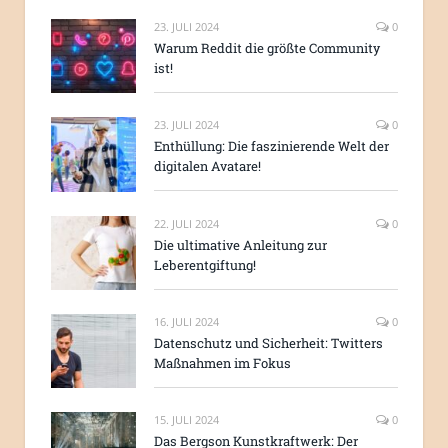
23. JULI 2024
0
Warum Reddit die größte Community
ist!
23. JULI 2024
0
Enthüllung: Die faszinierende Welt der
digitalen Avatare!
22. JULI 2024
0
Die ultimative Anleitung zur
Leberentgiftung!
16. JULI 2024
0
Datenschutz und Sicherheit: Twitters
Maßnahmen im Fokus
15. JULI 2024
0
Das Bergson Kunstkraftwerk: Der