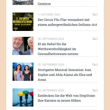
Genüsse
1. OKTOBER 2024
0
Der Circus Flic Flac verzaubert mit
einem außergewöhnlichen Seiltanz-Act
30. SEPTEMBER 2024
0
KI als Hebel für die
Wettbewerbsfähigkeit im
Gesundheitswesen nutzen
25. SEPTEMBER 2024
0
Stuttgarter Musical-Sensation: Ann
Sophie und Abla Alaoui als Elsa und
Anna
24. SEPTEMBER 2024
0
Entdecken Sie die Welt von StepStone:
Ihre Karriere in neuen Höhen