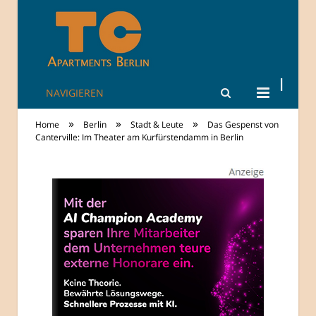
NAVIGIEREN
TheCity: Living
»
»
»
Home
Berlin
Stadt & Leute
Das Gespenst von
Apartments in
Canterville: Im Theater am Kurfürstendamm in Berlin
Berlin