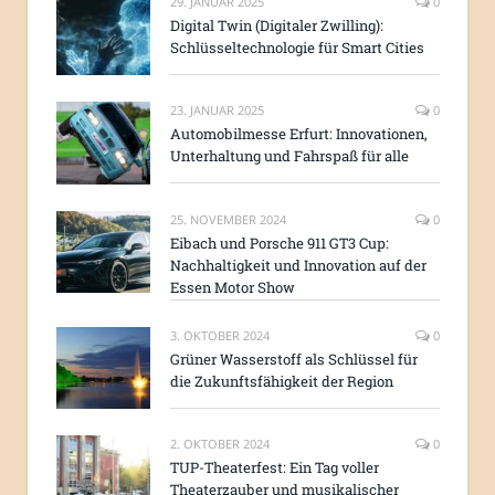
29. JANUAR 2025
0
Digital Twin (Digitaler Zwilling):
Schlüsseltechnologie für Smart Cities
23. JANUAR 2025
0
Automobilmesse Erfurt: Innovationen,
Unterhaltung und Fahrspaß für alle
25. NOVEMBER 2024
0
Eibach und Porsche 911 GT3 Cup:
Nachhaltigkeit und Innovation auf der
Essen Motor Show
3. OKTOBER 2024
0
Grüner Wasserstoff als Schlüssel für
die Zukunftsfähigkeit der Region
2. OKTOBER 2024
0
TUP-Theaterfest: Ein Tag voller
Theaterzauber und musikalischer