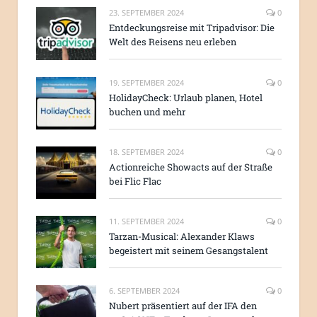
23. SEPTEMBER 2024
0
Entdeckungsreise mit Tripadvisor: Die
Welt des Reisens neu erleben
19. SEPTEMBER 2024
0
HolidayCheck: Urlaub planen, Hotel
buchen und mehr
18. SEPTEMBER 2024
0
Actionreiche Showacts auf der Straße
bei Flic Flac
11. SEPTEMBER 2024
0
Tarzan-Musical: Alexander Klaws
begeistert mit seinem Gesangstalent
6. SEPTEMBER 2024
0
Nubert präsentiert auf der IFA den