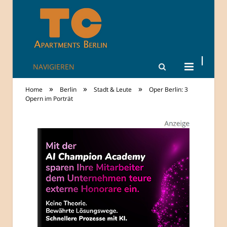
NAVIGIEREN
TheCity: Living
»
»
»
Home
Berlin
Stadt & Leute
Oper Berlin: 3
Apartments in
Opern im Porträt
Berlin