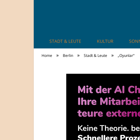
STADT & LEUTE
KULTUR
SON
TheCity: Living Ap
»
»
»
Home
Berlin
Stadt & Leute
„Oyunlar“