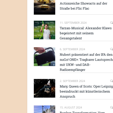
Actionreiche Showacts auf der
Straße bei Flic Flac
11. SEPTEMBER 2024
Tarzan-Musical: Alexander Klaws
begeistert mit seinem
Gesangstalent
6. SEPTEMBER 2024
Nubert präsentiert auf der IFA den
nuGo! ONE+: Tragbarer Lautsprech
mit UKW- und DAB-
Radioempfänger
2. SEPTEMBER 2024
Mary, Queen of Scots: Oper Leipzig
beeindruckt mit künstlerischem
Anspruch
15. AUGUST 2024
Bunker-Transformation: Vom