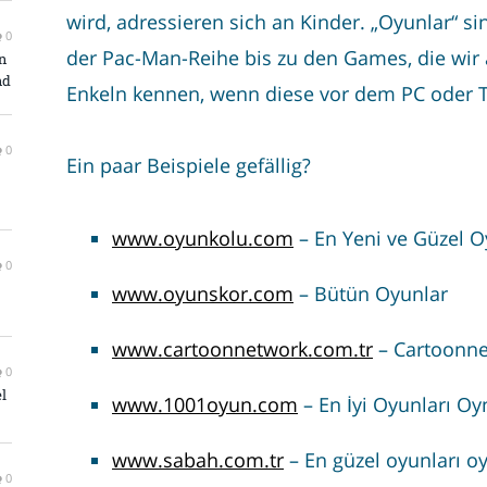
wird, adressieren sich an Kinder. „Oyunlar“ si
0
der Pac-Man-Reihe bis zu den Games, die wir
n
nd
Enkeln kennen, wenn diese vor dem PC oder T
0
Ein paar Beispiele gefällig?
www.oyunkolu.com
– En Yeni ve Güzel O
0
www.oyunskor.com
– Bütün Oyunlar
www.cartoonnetwork.com.tr
– Cartoonn
0
l
www.1001oyun.com
– En İyi Oyunları O
www.sabah.com.tr
– En güzel oyunları oy
0