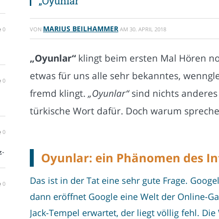
„Oyunlar“
MARIUS BEILHAMMER
0
VON
AM
30. APRIL 2018
„Oyunlar“
klingt beim ersten Mal Hören n
etwas für uns alle sehr bekanntes, wenngl
0
fremd klingt.
„Oyunlar“
sind nichts anderes 
türkische Wort dafür. Doch warum spreche
0
z-
Oyunlar: ein Phänomen des In
Das ist in der Tat eine sehr gute Frage. Goog
0
dann eröffnet Google eine Welt der Online-Ga
Jack-Tempel erwartet, der liegt völlig fehl. 